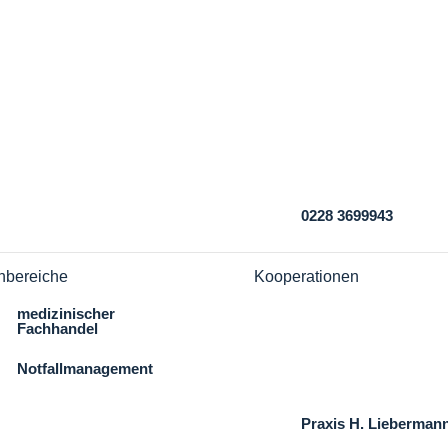

0228 3699943
hbereiche
Kooperationen
medizinischer
naturnähe | Michael
Fachhandel
Schaefer
Notfallmanagement
Dr. Till´s Kindernotfal
Box
Seminare
Praxis H. Lieberman