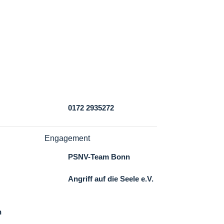

0172 2935272
Engagement
PSNV-Team Bonn
Angriff auf die Seele e.V.
l-
Gut Melb Initiative e.V.
n