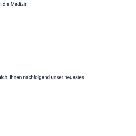
m die Medizin
allmanagement
|
Seminare
|
h mich, Ihnen nachfolgend unser neuestes