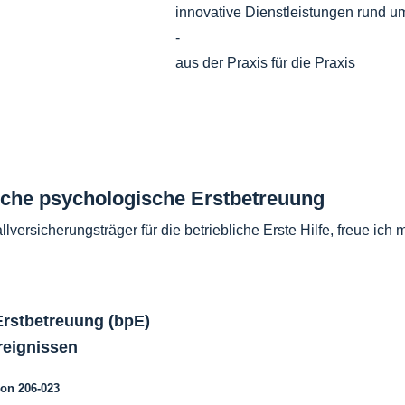
innovative Dienstleistungen rund u
-
aus der Praxis für die Praxis
medizinischer Fachhandel
|
Notf
Logistik
liche psychologische Erstbetreuung
llversicherungsträger für die betriebliche Erste Hilfe, freue ic
Erstbetreuung (bpE)
reignissen
on 206-023