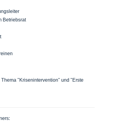
ungsleiter
m Betriebsrat
t
reinen
m Thema "Krisenintervention" und "Erste
ners: