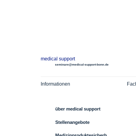
medical support

seminare@medical-support-bonn.de
Informationen
Fac
Kontakt
über medical support
Stellenangebote
Medizinproduktesicherh