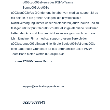
u003cpu003eNews des PSNV-Teams
Bonnu003c/pu003e
u003cpu003eAls Gründer und Inhaber von medical support ist es
mir seit 1997 ein großes Anliegen, die psychosoziale
Notfallversorgung immer weiter zu etablieren, auszubauen und zu
festigen.u003c/pu003enu003cpu003eEinige etablierte Strukturen
ließen den Auf- und Ausbau nicht so zu wie gewünscht, so dass
ich mit meiner Firma medical support diesem Bereich der
u003cstrongu003eErsten Hilfe für die Seeleu003c/strongu003e
eine dauerhafte Grundlage für das ehrenamtlich tätige PSNV-
Team Bonn bieten werde.u003c/pu003e
zum PSNV-Team Bonn

support@medical-support-bonn.de

0228 3699943