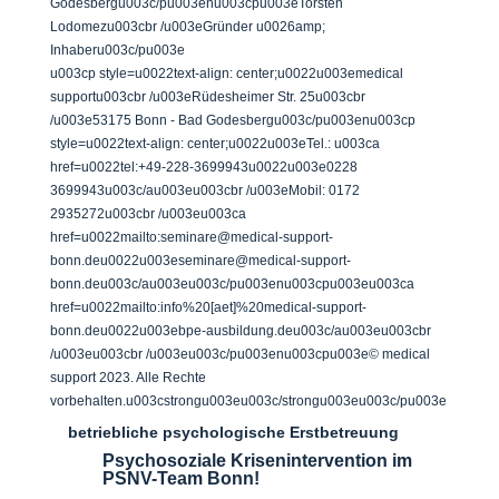
Godesbergu003c/pu003enu003cpu003eTorsten
Lodomezu003cbr /u003eGründer u0026amp;
Inhaberu003c/pu003e
u003cp style=u0022text-align: center;u0022u003emedical
supportu003cbr /u003eRüdesheimer Str. 25u003cbr
/u003e53175 Bonn - Bad Godesbergu003c/pu003enu003cp
style=u0022text-align: center;u0022u003eTel.: u003ca
href=u0022tel:+49-228-3699943u0022u003e0228
3699943u003c/au003eu003cbr /u003eMobil: 0172
2935272u003cbr /u003eu003ca
href=u0022mailto:seminare@medical-support-
bonn.deu0022u003eseminare@medical-support-
bonn.deu003c/au003eu003c/pu003enu003cpu003eu003ca
href=u0022mailto:info%20[aet]%20medical-support-
bonn.deu0022u003ebpe-ausbildung.deu003c/au003eu003cbr
/u003eu003cbr /u003eu003c/pu003enu003cpu003e© medical
support 2023. Alle Rechte
vorbehalten.u003cstrongu003eu003c/strongu003eu003c/pu003e
betriebliche psychologische Erstbetreuung
Psychosoziale Krisenintervention im
PSNV-Team Bonn!