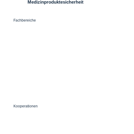
Medizinproduktesicherheit
Fachbereiche
medizinischer Fachhandel
Notfallmanagement
Seminare
Logistik
Kooperationen
naturnähe | Michael Schaefer