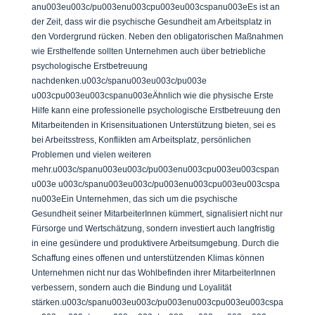
anu003eu003c/pu003enu003cpu003eu003cspanu003eEs ist an
der Zeit, dass wir die psychische Gesundheit am Arbeitsplatz in
den Vordergrund rücken. Neben den obligatorischen Maßnahmen
wie Ersthelfende sollten Unternehmen auch über betriebliche
psychologische Erstbetreuung
nachdenken.u003c/spanu003eu003c/pu003e
u003cpu003eu003cspanu003eÄhnlich wie die physische Erste
Hilfe kann eine professionelle psychologische Erstbetreuung den
Mitarbeitenden in Krisensituationen Unterstützung bieten, sei es
bei Arbeitsstress, Konflikten am Arbeitsplatz, persönlichen
Problemen und vielen weiteren
mehr.u003c/spanu003eu003c/pu003enu003cpu003eu003cspan
u003e u003c/spanu003eu003c/pu003enu003cpu003eu003cspa
nu003eEin Unternehmen, das sich um die psychische
Gesundheit seiner MitarbeiterInnen kümmert, signalisiert nicht nur
Fürsorge und Wertschätzung, sondern investiert auch langfristig
in eine gesündere und produktivere Arbeitsumgebung. Durch die
Schaffung eines offenen und unterstützenden Klimas können
Unternehmen nicht nur das Wohlbefinden ihrer MitarbeiterInnen
verbessern, sondern auch die Bindung und Loyalität
stärken.u003c/spanu003eu003c/pu003enu003cpu003eu003cspa