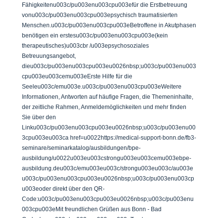
Fähigkeitenu003c/pu003enu003cpu003efür die Erstbetreuung
vonu003c/pu003enu003cpu003epsychisch traumatisierten
Menschen.u003c/pu003enu003cpu003eBetroffene in Akutphasen
benötigen ein erstesu003c/pu003enu003cpu003e(kein
therapeutisches)u003cbr /u003epsychosoziales
Betreuungsangebot,
dieu003c/pu003enu003cpu003eu0026nbsp;u003c/pu003enu003
cpu003eu003cemu003eErste Hilfe für die
Seeleu003c/emu003e.u003c/pu003enu003cpu003eWeitere
Informationen, Antworten auf häufige Fragen, die Themeninhalte,
der zeitliche Rahmen, Anmeldemöglichkeiten und mehr finden
Sie über den
Linku003c/pu003enu003cpu003eu0026nbsp;u003c/pu003enu00
3cpu003eu003ca href=u0022https://medical-support-bonn.de/fb3-
seminare/seminarkatalog/ausbildungen/bpe-
ausbildung/u0022u003eu003cstrongu003eu003cemu003ebpe-
ausbildung.deu003c/emu003eu003c/strongu003eu003c/au003e
u003c/pu003enu003cpu003eu0026nbsp;u003c/pu003enu003cp
u003eoder direkt über den QR-
Code:u003c/pu003enu003cpu003eu0026nbsp;u003c/pu003enu
003cpu003eMit freundlichen Grüßen aus Bonn - Bad