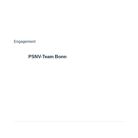
Dr. Till´s Kindernotfall-Box
Praxis H. Liebermann
Engagement
PSNV-Team Bonn
Angriff auf die Seele e.V.
Gut Melb Initiative e.V.