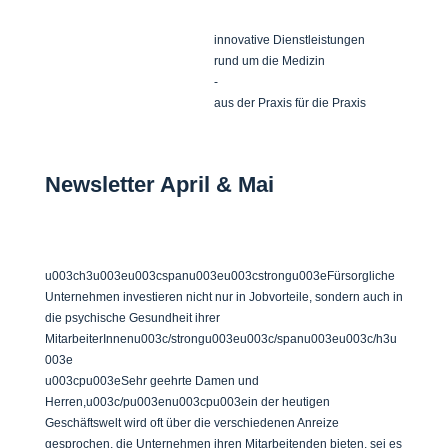
innovative Dienstleistungen
rund um die Medizin
-
aus der Praxis für die Praxis
Newsletter April & Mai
u003ch3u003eu003cspanu003eu003cstrongu003eFürsorgliche
Unternehmen investieren nicht nur in Jobvorteile, sondern auch in
die psychische Gesundheit ihrer
MitarbeiterInnenu003c/strongu003eu003c/spanu003eu003c/h3u
003e
u003cpu003eSehr geehrte Damen und
Herren,u003c/pu003enu003cpu003ein der heutigen
Geschäftswelt wird oft über die verschiedenen Anreize
gesprochen, die Unternehmen ihren Mitarbeitenden bieten, sei es