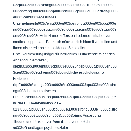
03cpu003eu003cstrongu003eu003cemu003e=u003c/emu003eu
003c/strongu003eu003c/pu003enu003cpu003eu003cstrongu003
eu003cemu003egesundes
Unternehmen!u003c/emu003eu003c/strongu003eu003c/pu003e
nu003cpu003eu003cspanu003e u003c/spanu003eu003c/pu003
enu003cpu003eMein Name ist Torsten Lodomez, Inhaber von
medical support aus Bonn. Ich möchte mich hiermit vorstellen und
Ihnen als anerkannte ausbildende Stelle aller
Unfallversicherungsträger für betrieblich Ersthelfende folgendes
Angebot unterbreiten,
die:u003c/pu003enu003cpu003eu0026nbsp;u003c/pu003enu00
3cpu003eu003cstrongu003ebetriebliche psychologische
Erstbetreuung
(bpE)u003c/strongu003eu003c/pu003enu003cpu003eu003cstro
ngu003ebei traumatischen
Ereignissenu003c/strongu003eu003c/pu003enu003cpu003e(ge
m. der DGUV-Information 206-
023)u003c/pu003enu003cpu003eu003cstrongu003e u003c/stro
ngu003eu003c/pu003enu003cpu003eEine Ausbildung – in
Theorie und Praxis – zur Vermittlung vonu003cbr
/u003eGrundlagen psychosozialer