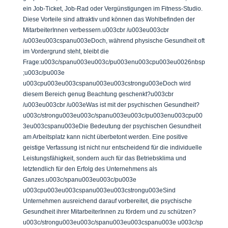
ein Job-Ticket, Job-Rad oder Vergünstigungen im Fitness-Studio.
Diese Vorteile sind attraktiv und können das Wohlbefinden der
MitarbeiterInnen verbessern.u003cbr /u003eu003cbr
/u003eu003cspanu003eDoch, während physische Gesundheit oft
im Vordergrund steht, bleibt die
Frage:u003c/spanu003eu003c/pu003enu003cpu003eu0026nbsp
;u003c/pu003e
u003cpu003eu003cspanu003eu003cstrongu003eDoch wird
diesem Bereich genug Beachtung geschenkt?u003cbr
/u003eu003cbr /u003eWas ist mit der psychischen Gesundheit?
u003c/strongu003eu003c/spanu003eu003c/pu003enu003cpu00
3eu003cspanu003eDie Bedeutung der psychischen Gesundheit
am Arbeitsplatz kann nicht überbetont werden. Eine positive
geistige Verfassung ist nicht nur entscheidend für die individuelle
Leistungsfähigkeit, sondern auch für das Betriebsklima und
letztendlich für den Erfolg des Unternehmens als
Ganzes.u003c/spanu003eu003c/pu003e
u003cpu003eu003cspanu003eu003cstrongu003eSind
Unternehmen ausreichend darauf vorbereitet, die psychische
Gesundheit ihrer MitarbeiterInnen zu fördern und zu schützen?
u003c/strongu003eu003c/spanu003eu003cspanu003e u003c/sp