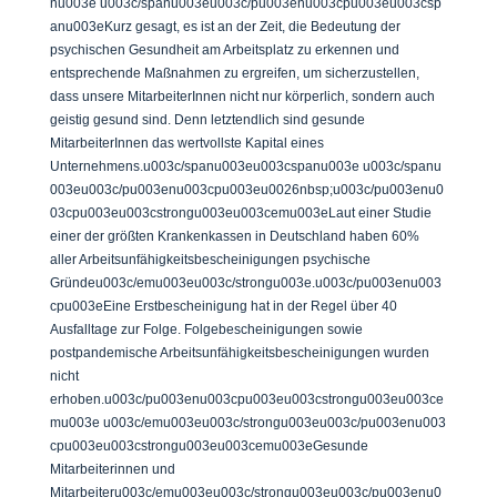
nu003e u003c/spanu003eu003c/pu003enu003cpu003eu003csp
anu003eKurz gesagt, es ist an der Zeit, die Bedeutung der
psychischen Gesundheit am Arbeitsplatz zu erkennen und
entsprechende Maßnahmen zu ergreifen, um sicherzustellen,
dass unsere MitarbeiterInnen nicht nur körperlich, sondern auch
geistig gesund sind. Denn letztendlich sind gesunde
MitarbeiterInnen das wertvollste Kapital eines
Unternehmens.u003c/spanu003eu003cspanu003e u003c/spanu
003eu003c/pu003enu003cpu003eu0026nbsp;u003c/pu003enu0
03cpu003eu003cstrongu003eu003cemu003eLaut einer Studie
einer der größten Krankenkassen in Deutschland haben 60%
aller Arbeitsunfähigkeitsbescheinigungen psychische
Gründeu003c/emu003eu003c/strongu003e.u003c/pu003enu003
cpu003eEine Erstbescheinigung hat in der Regel über 40
Ausfalltage zur Folge. Folgebescheinigungen sowie
postpandemische Arbeitsunfähigkeitsbescheinigungen wurden
nicht
erhoben.u003c/pu003enu003cpu003eu003cstrongu003eu003ce
mu003e u003c/emu003eu003c/strongu003eu003c/pu003enu003
cpu003eu003cstrongu003eu003cemu003eGesunde
Mitarbeiterinnen und
Mitarbeiteru003c/emu003eu003c/strongu003eu003c/pu003enu0