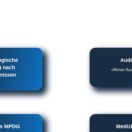
ogische
Audi
) nach
offener Au
gnissen
as MPDG
Mediz