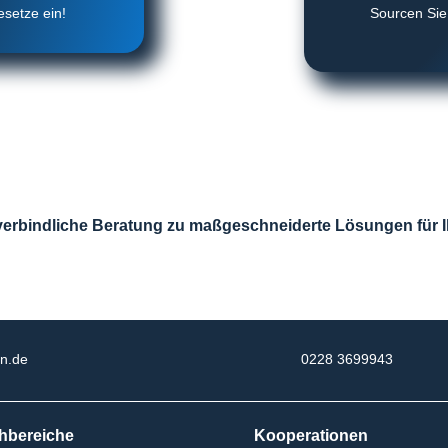
esetze ein!
Sourcen Sie 
verbindliche Beratung zu maßgeschneiderte Lösungen für I

n.de
0228 3699943
hbereiche
Kooperationen