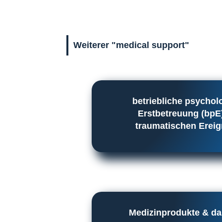
Weiterer "medical support"
betriebliche psychol
Erstbetreuung (bpE
traumatischen Erei
Medizinprodukte & d