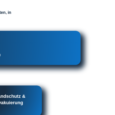
en, in
)
andschutz &
vakuierung