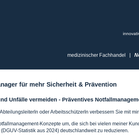
innovat
medizinischer Fachhandel
|
N
anager für mehr Sicherheit & Prävention
und Unfälle vermeiden - P
räventives Notfallmanagem
 AbteilungsleiterIn oder ArbeitsschützerIn verbessern Sie mit mi
otfallmanagement-Konzepte um, die sich bei vielen meiner Kun
de (DGUV-Statistik aus 2024) deutschlandweit zu reduzieren.