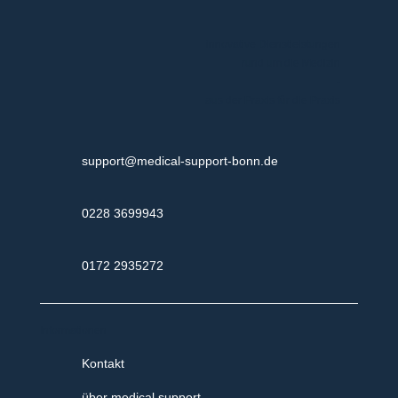
innovative Dienstleistungen
rund um die Medizin
-
aus der Praxis für die Praxis

support@medical-support-bonn.de

0228 3699943

0172 2935272
Informationen
Kontakt
über medical support