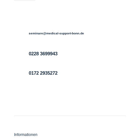

seminare@medical-support-bonn.de

0228 3699943

0172 2935272
Informationen