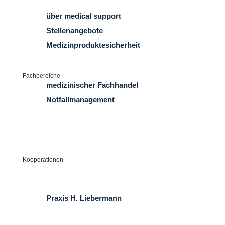
Kontakt
über medical support
Stellenangebote
Medizinproduktesicherheit
Fachbereiche
medizinischer Fachhandel
Notfallmanagement
Seminare
Logistik
Kooperationen
naturnähe | Michael Schaefer
Dr. Till´s Kindernotfall-Box
Praxis H. Liebermann