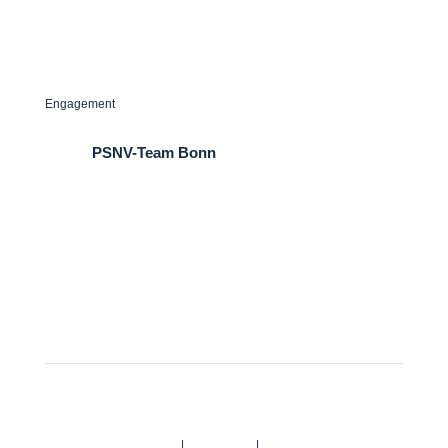
Praxis H. Liebermann
Engagement
PSNV-Team Bonn
Angriff auf die Seele e.V.
Gut Melb Initiative e.V.
© 2025 medical support
|
Impressum
|
Datenschutz