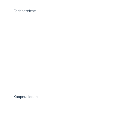
Fachbereiche
medizinischer Fachhandel
Notfallmanagement
Seminare
Logistik
Kooperationen
naturnähe | Michael Schaefer
Dr. Till´s Kindernotfall-Box