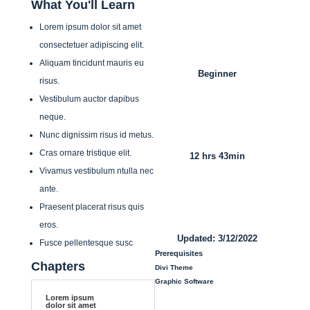
What You'll Learn
Lorem ipsum dolor sit amet
consectetuer adipiscing elit.
Aliquam tincidunt mauris eu
Beginner
risus.
Vestibulum auctor dapibus
neque.
Nunc dignissim risus id metus.
Cras ornare tristique elit.
12 hrs 43min
Vivamus vestibulum ntulla nec
ante.
Praesent placerat risus quis
eros.
Updated: 3/12/2022
Fusce pellentesque susc
Prerequisites
Chapters
Divi Theme
Graphic Software
Lorem ipsum
dolor sit amet