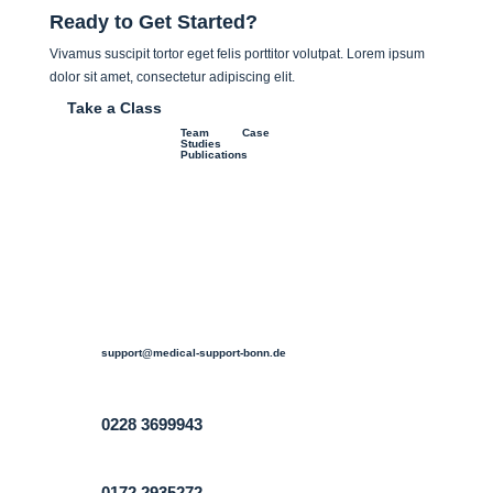
Ready to Get Started?
Vivamus suscipit tortor eget felis porttitor volutpat. Lorem ipsum
dolor sit amet, consectetur adipiscing elit.
Take a Class
Team
Case
Studies
Publications

support@medical-support-bonn.de

0228 3699943
0172 2935272