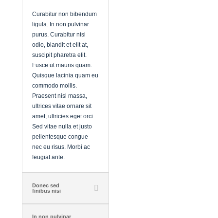
Curabitur non bibendum
ligula. In non pulvinar
purus. Curabitur nisi
odio, blandit et elit at,
suscipit pharetra elit.
Fusce ut mauris quam.
Quisque lacinia quam eu
commodo mollis.
Praesent nisl massa,
ultrices vitae ornare sit
amet, ultricies eget orci.
Sed vitae nulla et justo
pellentesque congue
nec eu risus. Morbi ac
feugiat ante.
Donec sed
finibus nisi
In non pulvinar