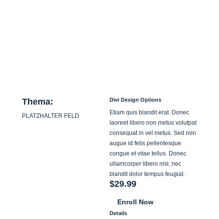
Thema:
Divi Design Options
Etiam quis blandit erat. Donec
PLATZHALTER FELD
laoreet libero non metus volutpat
consequat in vel metus. Sed non
augue id felis pellentesque
congue et vitae tellus. Donec
ullamcorper libero nisl, nec
blandit dolor tempus feugiat.
$29.99
Enroll Now
Details