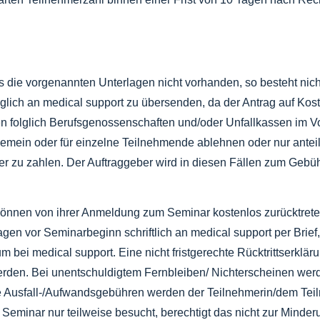
die vorgenannten Unterlagen nicht vorhanden, so besteht nicht
glich an medical support zu übersenden, da der Antrag auf Kos
n folglich Berufsgenossenschaften und/oder Unfallkassen im Vo
emein oder für einzelne Teilnehmende ablehnen oder nur antei
er zu zahlen. Der Auftraggeber wird in diesen Fällen zum Gebü
önnen von ihrer Anmeldung zum Seminar kostenlos zurücktreten
en vor Seminarbeginn schriftlich an medical support per Brief, 
 bei medical support. Eine nicht fristgerechte Rücktrittserklär
erden. Bei unentschuldigtem Fernbleiben/ Nichterscheinen wer
e Ausfall-/Aufwandsgebühren werden der Teilnehmerin/dem Tei
n Seminar nur teilweise besucht, berechtigt das nicht zur Minde