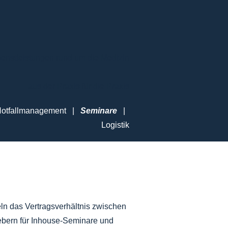
ienstleistungen rund um die Medizin
-
aus der Praxis für die Praxis
otfallmanagement
|
Seminare
|
Logistik
n das Vertragsverhältnis zwischen
ebern für Inhouse-Seminare und