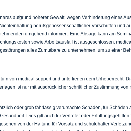
n
inares aufgrund höherer Gewalt, wegen Verhinderung eines Au
Nichteinhaltung berufsgenossenschaftlicher Vorschriften und a
ilnehmenden umgehend informiert. Eine Absage kann am Seminar
htungskosten sowie Arbeitsausfall ist ausgeschlossen. medical s
ungsstörungen alles Zumutbare zu unternehmen, um zu einer B
tum von medical support und unterliegen dem Urheberrecht. Die
lagen ist nur mit ausdrücklicher schriftlicher Zustimmung von m
rsätzlich oder grob fahrlässig verursachte Schäden, für Schäden
esundheit. Dies gilt auch für Vertreter oder Erfüllungsgehilfen
bgesehen von der Haftung für Vorsatz und schuldhafter Verletzu