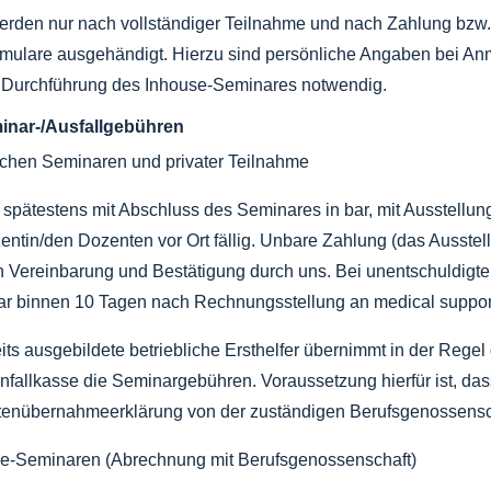
rden nur nach vollständiger Teilnahme und nach Zahlung bzw.
ormulare ausgehändigt. Hierzu sind persönliche Angaben bei A
r Durchführung des Inhouse-Seminares notwendig.
minar-/Ausfallgebühren
lichen Seminaren und privater Teilnahme
spätestens mit Abschluss des Seminares in bar, mit Ausstellun
ntin/den Dozenten vor Ort fällig. Unbare Zahlung (das Ausstel
en Vereinbarung und Bestätigung durch uns. Bei unentschuldig
 binnen 10 Tagen nach Rechnungsstellung an medical support 
ts ausgebildete betriebliche Ersthelfer übernimmt in der Regel
fallkasse die Seminargebühren. Voraussetzung hierfür ist, das
tenübernahmeerklärung von der zuständigen Berufsgenossenscha
se-Seminaren (Abrechnung mit Berufsgenossenschaft)