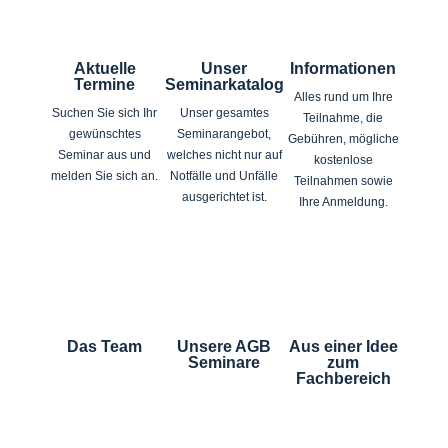
Aktuelle
Unser
Informationen
Termine
Seminarkatalog
Alles rund um Ihre
Suchen Sie sich Ihr
Unser gesamtes
Teilnahme, die
gewünschtes
Seminarangebot,
Gebühren, mögliche
Seminar aus und
welches nicht nur auf
kostenlose
melden Sie sich an.
Notfälle und Unfälle
Teilnahmen sowie
ausgerichtet ist.
Ihre Anmeldung.



Das Team
Unsere AGB
Aus einer Idee
Seminare
zum
Fachbereich