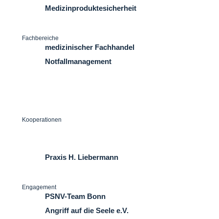
Medizinproduktesicherheit
Fachbereiche
medizinischer Fachhandel
Notfallmanagement
Seminare
Logistik
Kooperationen
naturnähe | Michael Schaefer
Dr. Till´s Kindernotfall-Box
Praxis H. Liebermann
Engagement
PSNV-Team Bonn
Angriff auf die Seele e.V.