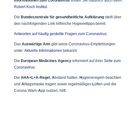
Informationen zum Coronavirus
finden Sie natürlich auch beim:
Robert Koch Institut
.
Die
Bundeszentrale für gesundheitliche Aufklärung
stellt über
den nachfolgenden Link hilfreiche Hygienetipps bereit:
Antworten auf häufig gestellte Fragen zum Coronavirus
Das
Auswärtige Amt
gibt seine Coronavirus-Empfehlungen
unter:
Aktuelle Informationen
bekannt.
Die
European Medicines Agency
informiert auf ihrer
Seite zum
Coronavirus
.
Die
AHA+L+A-Regel
,
A
bstand halten,
H
ygieneregeln beachten
und
A
lltagsmaske tragen sowie regelmäßiges
L
üften und die
Corona-Warn-
A
pp nutzen, hilft.


